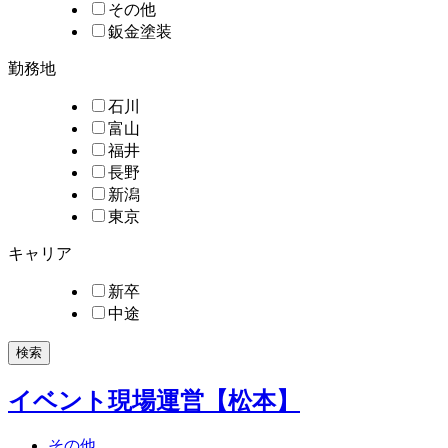
その他
鈑金塗装
勤務地
石川
富山
福井
長野
新潟
東京
キャリア
新卒
中途
検索
イベント現場運営【松本】
その他